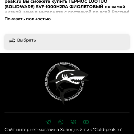
peak.ru Вы сможете купить ТЕРМОС LUOTUO
(SOLIDWARE) SVF-1000H2RA ФИОЛЕТОВЫЙ по самой
низкой цене в интернете с доставкой по всей России!
Показать полностью
Внимание! Перед оформлением заказа убедительная
просьба уточнять наличие, цену и комплектацию
товара по телефонам +7 (499) 390-72-58 ; +7 (999) 676-28-
48 либо по e-mail: cold-peak@mail.ru
Интернет-магазин
Выбрать
“Холодный Пик” cold-peak.ru
Сайт интернет-магазина Холодный пик "Cold-peak.ru"