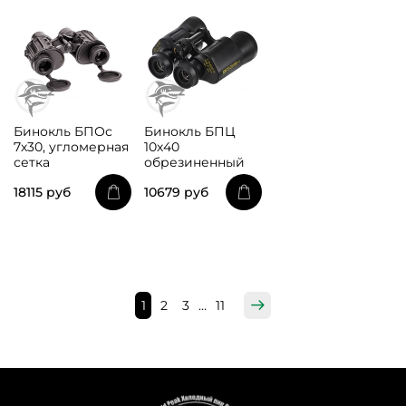
Бинокль БПОс
Бинокль БПЦ
7х30, угломерная
10х40
сетка
обрезиненный
18115 руб
10679 руб
1
2
3
…
11