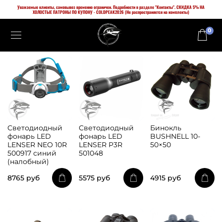
Уважаемые клиенты, самовывоз временно ограничен. Подробности в разделе "Контакты". СКИДКА 5% НА
ХОЛОСТЫЕ ПАТРОНЫ ПО КУПОНУ - COLDPEAK2026 (Не распространяется на комплекты)
0
Cветодиодный
Cветодиодный
Бинокль
фонарь LED
фонарь LED
BUSHNELL 10-
LENSER NEO 10R
LENSER P3R
50×50
500917 синий
501048
(налобный)
8765 руб
5575 руб
4915 руб