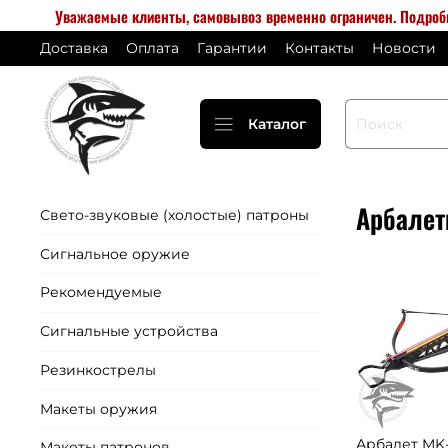
Уважаемые клиенты, самовывоз временно ограничен. Подро
Доставка
Оплата
Гарантии
Контакты
Новости
Каталог
Арбалет
Свето-звуковые (холостые) патроны
Сигнальное оружие
Рекомендуемые
Сигнальные устройства
Резинкострелы
Макеты оружия
Арбалет MK-
Макеты патронов