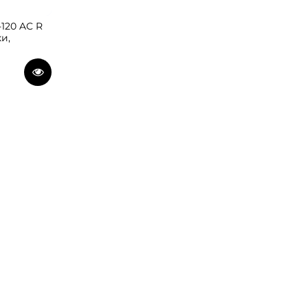
120 AC R
ки,