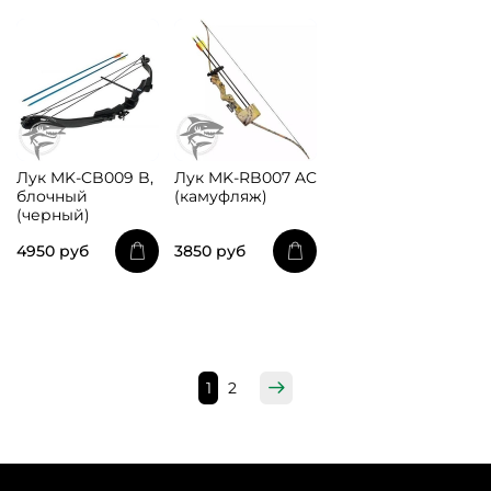
Лук MK-CB009 B,
Лук MK-RB007 AC
блочный
(камуфляж)
(черный)
4950 руб
3850 руб
1
2