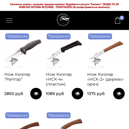
Уважаемые клиенты, самовывоз временно ограничен. Подробности в разделе "Контакты". СКИДКА 5% НА
ХОЛОСТЫЕ ПАТРОНЫ ПО КУПОНУ - COLDPEAK2026 (Не распространяется на комплекты)
0
Предзаказ
Предзаказ
Предзаказ
Нож Кизляр
Нож Кизляр
Нож Кизляр
“Раптор”
«НСК-4»
«НСК-2» (дерево-
(пластик)
орех)
2850 руб
1089 руб
1375 руб
Предзаказ
Предзаказ