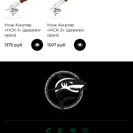
Нож Кизляр
Нож Кизляр
«НСК-1» (дерево-
«НСК-3» (дерево-
орех)
орех)
1375 руб
1507 руб