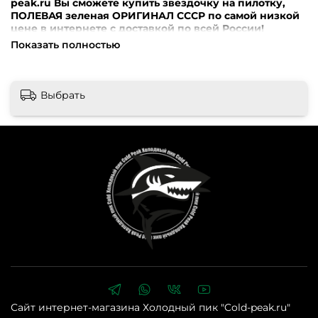
peak.ru Вы сможете купить звездочку на пилотку,
ПОЛЕВАЯ зеленая ОРИГИНАЛ СССР по самой низкой
цене в интернете с доставкой по всей России!
Показать полностью
Внимание! Перед оформлением заказа убедительная
просьба уточнять наличие, цену и комплектацию
товара по телефонам +7 (499) 390-72-58 ; +7 (999) 676-28-
48 либо по e-mail: cold-peak@mail.ru
Интернет-магазин
Выбрать
“Холодный Пик” cold-peak.ru
Сайт интернет-магазина Холодный пик "Cold-peak.ru"