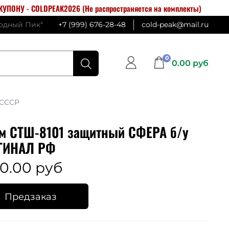
УПОНУ - COLDPEAK2026 (Не распространяется на комплекты)
лодный Пик"
+7 (999) 676-28-48
cold-peak@mail.ru
0
0.00 руб
 СССР
м СТШ-8101 защитный СФЕРА б/у
ГИНАЛ РФ
0.00 руб
Предзаказ