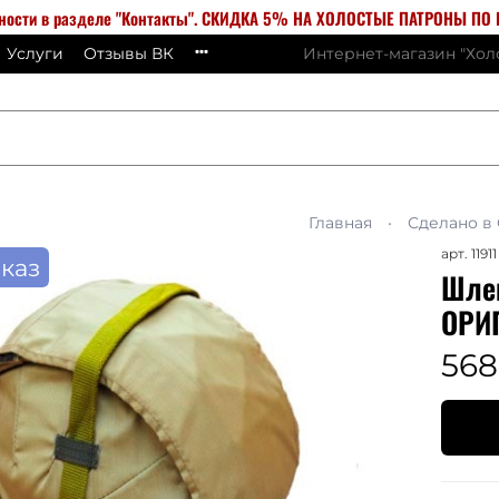
бности в разделе "Контакты". СКИДКА 5% НА ХОЛОСТЫЕ ПАТРОНЫ ПО К
Услуги
Отзывы ВК
Интернет-магазин "Хо
Главная
Сделано в
арт.
11911
каз
Шле
ОРИ
568