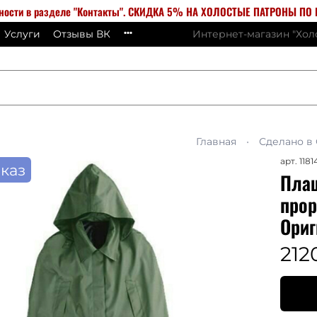
бности в разделе "Контакты". СКИДКА 5% НА ХОЛОСТЫЕ ПАТРОНЫ ПО К
Услуги
Отзывы ВК
Интернет-магазин "Хо
Главная
Сделано в
арт.
1181
каз
Пла
прор
Ори
212