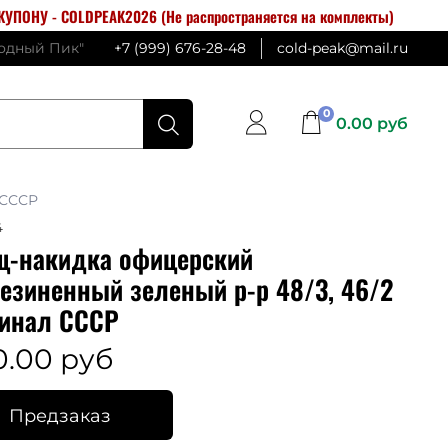
УПОНУ - COLDPEAK2026 (Не распространяется на комплекты)
лодный Пик"
+7 (999) 676-28-48
cold-peak@mail.ru
0
0.00 руб
 СССР
4
щ-накидка офицерский
езиненный зеленый р-р 48/3, 46/2
гинал СССР
0.00 руб
Предзаказ