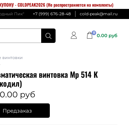
УПОНУ - COLDPEAK2026 (Не распространяется на комплекты)
лодный Пик"
+7 (999) 676-28-48
cold-peak@mail.ru
0
0.00 руб
е винтовки
7
матическая винтовка Мр 514 К
кодил)
0.00 руб
Предзаказ