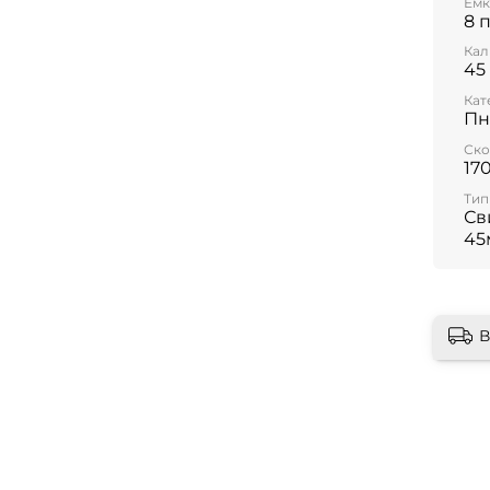
Емк
8 
Кал
45
Кат
Пн
Ско
17
Тип
Св
45
В