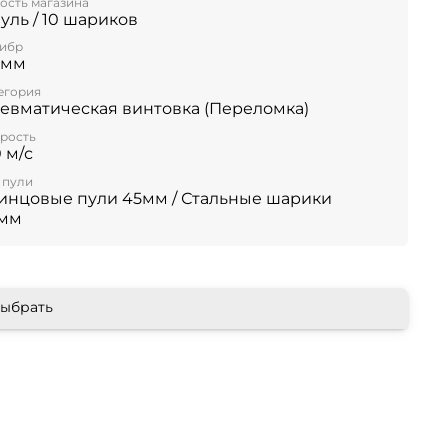
ость магазина
пуль / 10 шариков
ибр
 мм
егория
евматическая винтовка (Переломка)
рость
0 м/с
 пули
инцовые пули 45мм / Стальные шарики
мм
ыбрать