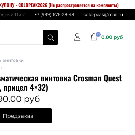
УПОНУ - COLDPEAK2026 (Не распространяется на комплекты)
лодный Пик"
+7 (999) 676-28-48
cold-peak@mail.ru
0
0.00 руб
е винтовки
24
матическая винтовка Crosman Quest
, прицел 4×32)
90.00 руб
Предзаказ