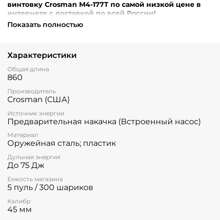
винтовку Crosman M4-177T по самой низкой цене в
интернете с доставкой по всей России!
Показать полностью
Внимание! Перед оформлением заказа убедительная
просьба уточнять наличие, цену и комплектацию
товара по телефонам +7 (499) 390-72-58 ; +7 (999) 676-28-
Характеристики
48 либо по e-mail: cold-peak@mail.ru
Интернет-магазин
«Холодный Пик» cold-peak.ru
Общая длина
860
Производитель
Crosman (США)
Источник энергии
Предварительная накачка (Встроенный насос)
Материал
Оружейная сталь; пластик
Дульная энергия
До 75 Дж
Емкость магазина
5 пуль / 300 шариков
Калибр
45 мм