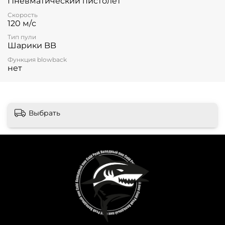
Пневматический пистолет
Скорость
120 м/с
Тип пули
Шарики BB
Функция blowback
нет
Выбрать