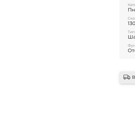
Кат
Пн
Ско
13
Тип
Ша
Фун
От
В