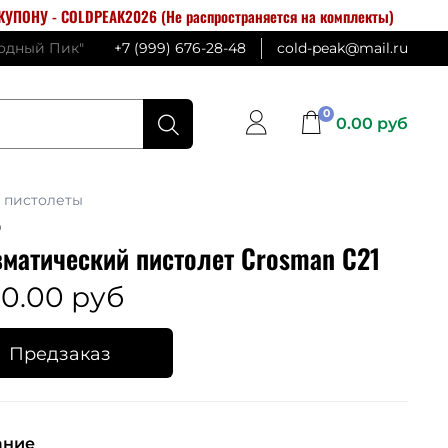
УПОНУ - COLDPEAK2026 (Не распространяется на комплекты)
лодный Пик"
+7 (999) 676-28-48
cold-peak@mail.ru
0
0.00 руб
 пистолеты
9
матический пистолет Crosman C21
0.00 руб
Предзаказ
ание