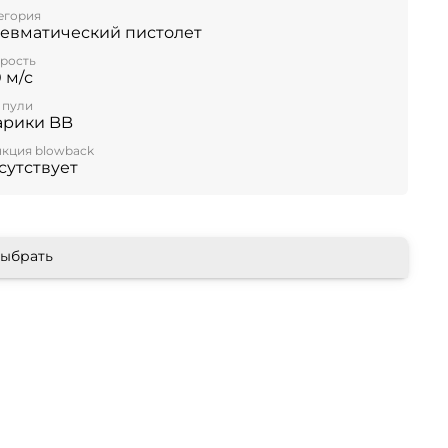
егория
евматический пистолет
рость
0 м/с
 пули
рики BB
кция blowback
сутствует
ыбрать