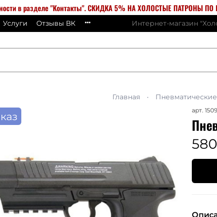
бности в разделе "Контакты". СКИДКА 5% НА ХОЛОСТЫЕ ПАТРОНЫ ПО К
Услуги
Отзывы ВК
Интернет-магазин "Хо
Главная
Пневматические
арт.
150
каз
Пнев
580
Опис