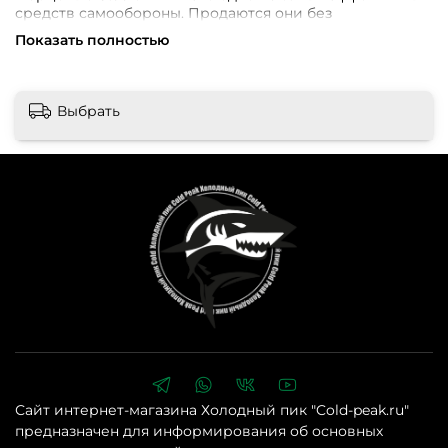
средств самообороны. Продаются они без
разрешений.
Показать полностью
Не причиняют тяжелого вреда здоровью, но
обезопасить себя от нападавшего Вы сможете всегда,
ровно как и от диких животных. Что бы узнать различия
перцовых баллончиков просьба обращаться к нашим
Выбрать
менеджерам.
В нашем интернет-магазине «Холодный Пик» cold-
peak.ru Вы сможете купить перцовый баллончик
ШОК 65 мл по самой низкой цене в интернете всего
за 290 руб. с доставкой по всей России!
Внимание! Перед оформлением заказа убедительная
просьба уточнять наличие, цену и комплектацию
товара по телефонам +7 (499) 390-72-58 ; +7 (999) 676-28-
48 либо по e-mail: cold-peak@mail.ru
Интернет-магазин
«Холодный Пик» cold-peak.ru
Сайт интернет-магазина Холодный пик "Cold-peak.ru"
предназначен для информирования об основных