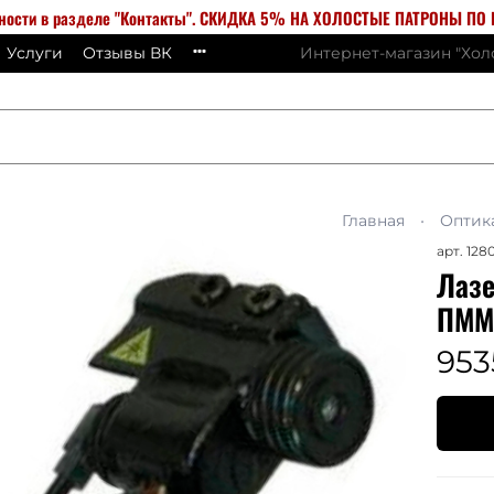
бности в разделе "Контакты". СКИДКА 5% НА ХОЛОСТЫЕ ПАТРОНЫ ПО К
Услуги
Отзывы ВК
Интернет-магазин "Хо
Главная
Оптик
арт.
128
Лазе
ПММ,
953