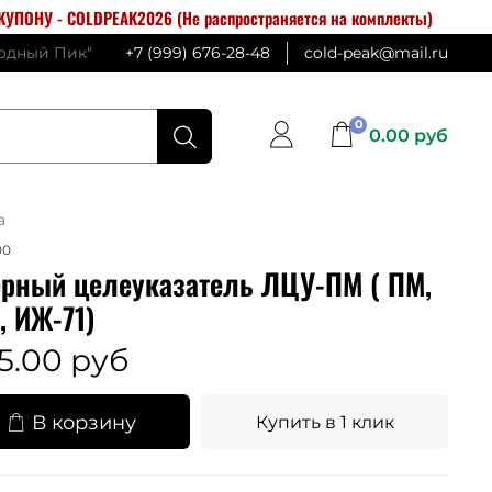
УПОНУ - COLDPEAK2026 (Не распространяется на комплекты)
лодный Пик"
+7 (999) 676-28-48
cold-peak@mail.ru
0
0.00 руб
а
00
рный целеуказатель ЛЦУ-ПМ ( ПМ,
 ИЖ-71)
5.00 руб
В корзину
Купить в 1 клик