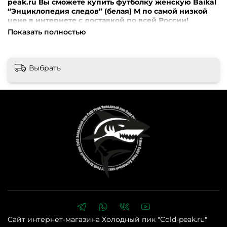
peak.ru Вы сможете купить футболку женскую Baikal
“Энциклопедия следов” (белая) M по самой низкой
цене в интернете с доставкой по всей России!
Показать полностью
Внимание! Перед оформлением заказа убедительная
просьба уточнять наличие, цену и комплектацию
товара по телефонам +7 (499) 390-72-58 ; +7 (999) 676-28-
48 либо по e-mail: cold-peak@mail.ru
Интернет-магазин
Выбрать
“Холодный Пик” cold-peak.ru
Сайт интернет-магазина Холодный пик "Cold-peak.ru"