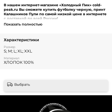
В нашем интернет-магазине «Холодный Пик» cold-
peak.ru Вы сможете купить футболку черную, принт
Калашников Пули по самой низкой цене в интернете
с доставкой по всей России!
Показать полностью
Внимание! Перед оформлением заказа убедительная
просьба уточнять наличие, цену и комплектацию
товара по телефонам +7 (499) 390-72-58 ; +7 (999) 676-28-
Характеристики
48 либо по e-mail: cold-peak@mail.ru
Интернет-магазин
“Холодный Пик” cold-peak.ru
Размер
S; M; L; XL; XXL
Материал
ХЛОПОК 100%
Выбрать