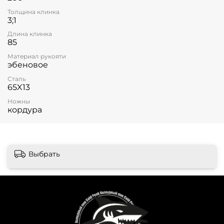
Толщина клинка
3;1
Длина клинка
85
Материал рукояти
эбеновое
Сталь
65X13
Ножны
кордура
Выбрать