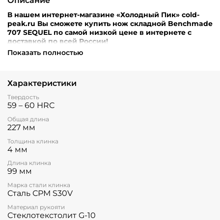
Описание
В нашем интернет-магазине «Холодный Пик» cold-
peak.ru Вы сможете купить нож складной Benchmade
707 SEQUEL по самой низкой цене в интернете с
доставкой по всей России!
Показать полностью
Внимание! Перед оформлением заказа убедительная
просьба уточнять наличие, цену и комплектацию
товара по телефонам +7 (499) 390-72-58 ; +7 (999) 676-28-
Характеристики
48 либо по e-mail: cold-peak@mail.ru
Интернет-магазин
“Холодный Пик” cold-peak.ru
Твердость
59 – 60 HRC
Общая длина
227 мм
Толщина клинка
4 мм
Длина клинка
99 мм
Марка стали клинка
Сталь СРМ S30V
Материал рукояти
Стеклотекстолит G-10