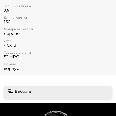
Толщина клинка
2;9
Длина клинка
150
Материал рукояти
дерево
Сталь
40X13
Твердость стали
52 HRC
Ножны
кордура
Выбрать