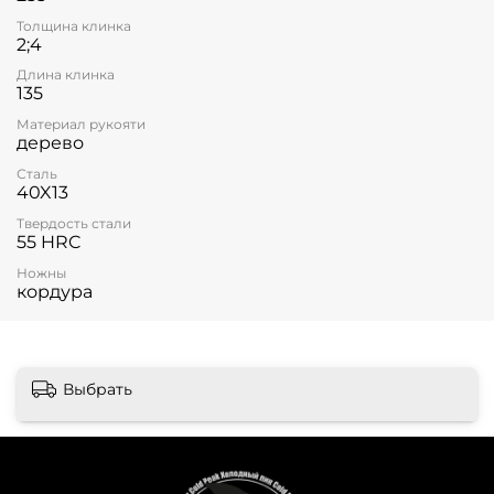
Толщина клинка
2;4
Длина клинка
135
Материал рукояти
дерево
Сталь
40X13
Твердость стали
55 HRC
Ножны
кордура
Выбрать