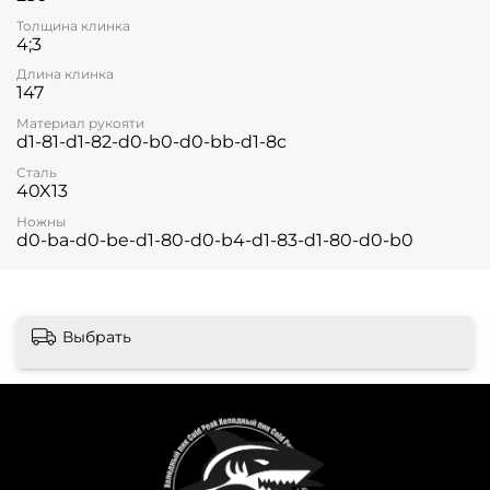
Толщина клинка
4;3
Длина клинка
147
Материал рукояти
d1-81-d1-82-d0-b0-d0-bb-d1-8c
Сталь
40X13
Ножны
d0-ba-d0-be-d1-80-d0-b4-d1-83-d1-80-d0-b0
Выбрать