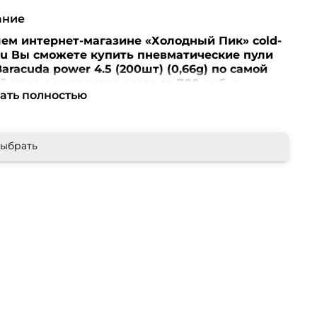
ание
ем интернет-магазине «Холодный Пик» cold-
ru Вы сможете купить пневматические пули
aracuda power 4.5 (200шт) (0,66g) по самой
й цене в интернете всего за 700 руб. с
ать полностью
вкой по всей России!
ние! Перед оформлением заказа убедительная
ба уточнять наличие, цену и комплектацию
ыбрать
 по телефонам +7 (499) 390-72-58 ; +7 (999) 676-
либо по e-mail: cold-peak@mail.ru
Интернет-
ин «Холодный Пик» cold-peak.ru