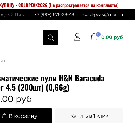
УПОНУ - COLDPEAK2026 (Не распространяется на комплекты)
лодный Пик"
+7 (999) 676-28-48
cold-peak@mail.ru
0
0.00 руб
ары
матические пули H&N Baracuda
r 4.5 (200шт) (0,66g)
.00 руб
В корзину
Купить в 1 клик