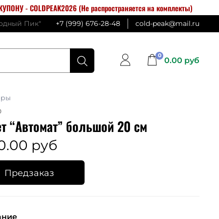
УПОНУ - COLDPEAK2026 (Не распространяется на комплекты)
лодный Пик"
+7 (999) 676-28-48
cold-peak@mail.ru
0
0.00 руб
ары
0
т “Автомат” большой 20 см
0.00 руб
Предзаказ
ание