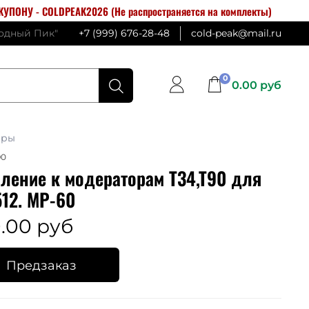
УПОНУ - COLDPEAK2026 (Не распространяется на комплекты)
лодный Пик"
+7 (999) 676-28-48
cold-peak@mail.ru
0
0.00 руб
ары
90
ление к модераторам T34,T90 для
12. МР-60
.00 руб
Предзаказ