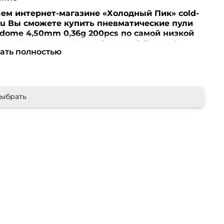
ем интернет-магазине «Холодный Пик» cold-
ru Вы сможете купить пневматические пули
dome 4,50mm 0,36g 200pcs по самой низкой
в интернете с доставкой по всей России!
ать полностью
ние! Перед оформлением заказа убедительная
ба уточнять наличие, цену и комплектацию
 по телефонам +7 (499) 390-72-58 ; +7 (999) 676-
либо по e-mail: cold-peak@mail.ru
Интернет-
ыбрать
ин «Холодный Пик» cold-peak.ru