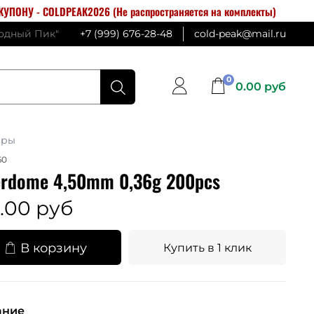
УПОНУ - COLDPEAK2026 (Не распространяется на комплекты)
лодный Пик"
+7 (999) 676-28-48
cold-peak@mail.ru
0
0.00 руб
ары
60
rdome 4,50mm 0,36g 200pcs
.00 руб
В корзину
Купить в 1 клик
ание