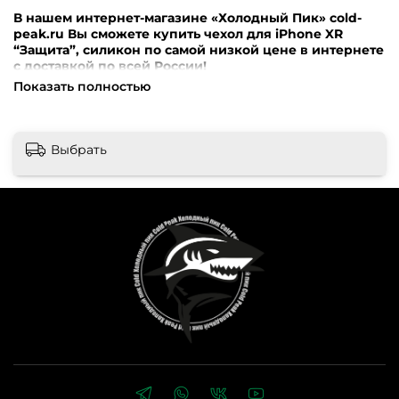
В нашем интернет-магазине «Холодный Пик» cold-
peak.ru Вы сможете купить чехол для iPhone XR
“Защита”, силикон по самой низкой цене в интернете
с доставкой по всей России!
Показать полностью
Внимание! Перед оформлением заказа убедительная
просьба уточнять наличие, цену и комплектацию
товара по телефонам +7 (499) 390-72-58 ; +7 (999) 676-28-
48 либо по e-mail: cold-peak@mail.ru
Интернет-магазин
Выбрать
“Холодный Пик” cold-peak.ru