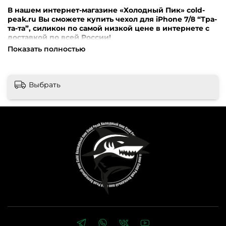
В нашем интернет-магазине «Холодный Пик» cold-
peak.ru Вы сможете купить чехол для iPhone 7/8 “Тра-
та-та”, силикон по самой низкой цене в интернете с
доставкой по всей России!
Показать полностью
Внимание! Перед оформлением заказа убедительная
просьба уточнять наличие, цену и комплектацию
товара по телефонам +7 (499) 390-72-58 ; +7 (999) 676-28-
48 либо по e-mail: cold-peak@mail.ru
Интернет-магазин
Выбрать
“Холодный Пик” cold-peak.ru