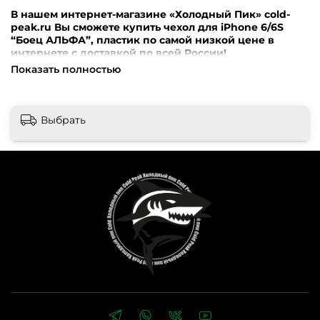
В нашем интернет-магазине «Холодный Пик» cold-
peak.ru Вы сможете купить чехол для iPhone 6/6S
“Боец АЛЬФА”, пластик по самой низкой цене в
интернете с доставкой по всей России!
Показать полностью
Внимание! Перед оформлением заказа убедительная
просьба уточнять наличие, цену и комплектацию
товара по телефонам +7 (499) 390-72-58 ; +7 (999) 676-28-
48 либо по e-mail: cold-peak@mail.ru
Интернет-магазин
Выбрать
“Холодный Пик” cold-peak.ru